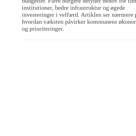
budgetter. Flere borgere betyder behov for fle
institutioner, bedre infrastruktur og øgede
investeringer i velfærd. Artiklen ser nærmere 
hvordan væksten påvirker kommunens økono
og prioriteringer.