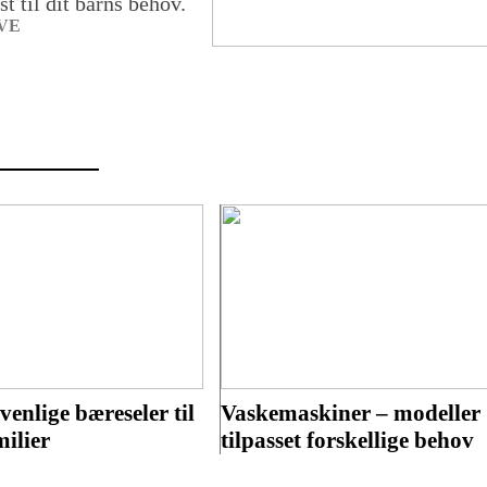
t til dit barns behov.
VE
enlige bæreseler til
Vaskemaskiner – modeller
milier
tilpasset forskellige behov