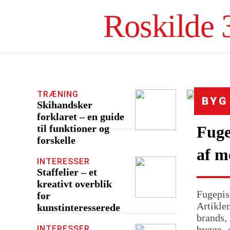
Roskilde 
TRÆNING
BYG
Skihandsker
forklaret – en guide
til funktioner og
Fuge
forskelle
af m
INTERESSER
Staffelier – et
kreativt overblik
Fugepis
for
Artiklen
kunstinteresserede
brands, 
INTERESSER
bygge- 