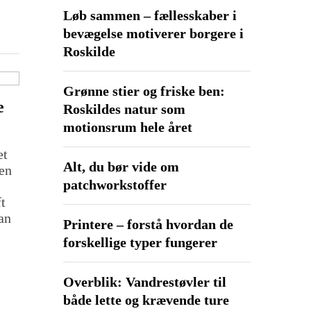
Løb sammen – fællesskaber i
bevægelse motiverer borgere i
Roskilde
Grønne stier og friske ben:
e
Roskildes natur som
motionsrum hele året
et
Alt, du bør vide om
ten
patchworkstoffer
t
an
Printere – forstå hvordan de
forskellige typer fungerer
Overblik: Vandrestøvler til
både lette og krævende ture