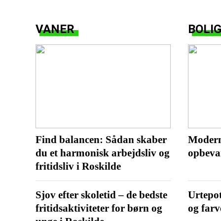
VANER
BOLI
Find balancen: Sådan skaber
Moderne
du et harmonisk arbejdsliv og
opbeva
fritidsliv i Roskilde
Sjov efter skoletid – de bedste
Urtepot
fritidsaktiviteter for børn og
og farv