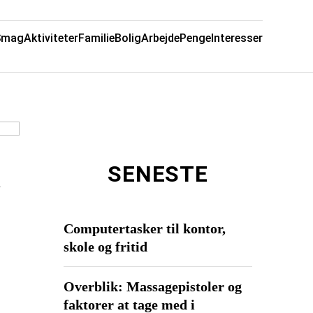
Smag
Aktiviteter
Familie
Bolig
Arbejde
Penge
Interesser
SENESTE
n
Computertasker til kontor,
skole og fritid
Overblik: Massagepistoler og
faktorer at tage med i