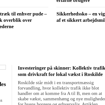
erfarne brugere
ræk til enhver pude –
Sikkerhedssko – en vig
k overblik over
af et sikkert arbejdsmi
ederne
Investeringer på skinner: Kollektiv trafi
som drivkraft for lokal vækst i Roskilde
Roskilde står midt i en transportmæssig
des
forvandling, hvor kollektiv trafik ikke blot
handler om at komme fra A til B, men om at
skabe vækst, sammenhæng og nye mulighede
ns
for byens borgere og erhvervsliv. Artiklen