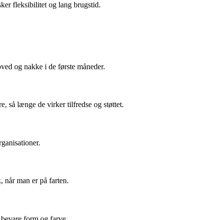
er fleksibilitet og lang brugstid.
hoved og nakke i de første måneder.
så længe de virker tilfredse og støttet.
rganisationer.
, når man er på farten.
 bevare form og farve.