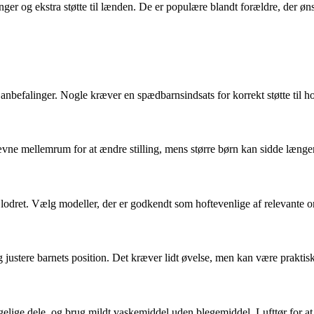
nger og ekstra støtte til lænden. De er populære blandt forældre, der ønsk
 anbefalinger. Nogle kræver en spædbarnsindsats for korrekt støtte til 
e mellemrum for at ændre stilling, mens større børn kan sidde længere, 
 lodret. Vælg modeller, der er godkendt som hoftevenlige af relevante o
ustere barnets position. Det kræver lidt øvelse, men kan være praktisk
gelige dele, og brug mildt vaskemiddel uden blegemiddel. Lufttør for at