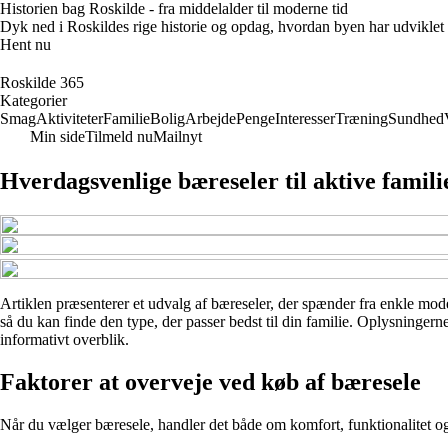
Historien bag Roskilde - fra middelalder til moderne tid
Dyk ned i Roskildes rige historie og opdag, hvordan byen har udvikle
Hent nu
Roskilde 365
Kategorier
Smag
Aktiviteter
Familie
Bolig
Arbejde
Penge
Interesser
Træning
Sundhed
Min side
Tilmeld nu
Mailnyt
Hverdagsvenlige bæreseler til aktive famili
Artiklen præsenterer et udvalg af bæreseler, der spænder fra enkle mode
så du kan finde den type, der passer bedst til din familie. Oplysningern
informativt overblik.
Faktorer at overveje ved køb af bæresele
Når du vælger bæresele, handler det både om komfort, funktionalitet og 