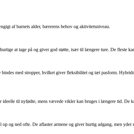
ngigt af barnets alder, bærerens behov og aktivitetsniveau.
rtige at tage på og giver god støtte, især til længere ture. De fleste k
e bindes med stropper, hvilket giver fleksibilitet og tæt pasform. Hybri
r ideelle til nyfødte, mens vævede vikler kan bruges i længere tid. De k
vil op og ned ofte. De aflaster armene og giver hurtig adgang, men yder 