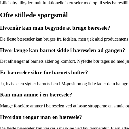
Lillebaby tilbyder multifunktionelle bæreseler med op til seks bærestilli
Ofte stillede spørgsmål
Hvornår kan man begynde at bruge bæresele?
De fleste bæreseler kan bruges fra fødslen, men tjek altid producentens
Hvor længe kan barnet sidde i bæreselen ad gangen?
Det afhænger af barnets alder og komfort. Nyfødte bør tages ud med jævn
Er bæreseler sikre for barnets hofter?
Ja, hvis selen støtter barnets ben i M-position og ikke lader dem hænge
Kan man amme i en bæresele?
Mange forældre ammer i bæreselen ved at løsne stropperne en smule og j
Hvordan rengør man en bæresele?
De fleste bæreseler kan vaskes i maskine ved lav temperatur. Fjern afta