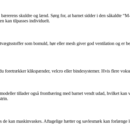
 bærerens skuldre og lænd. Sørg for, at barnet sidder i den såkaldte “
en kan tilpasses individuelt.
tvægtsstoffer som bomuld, hør eller mesh giver god ventilation og er be
u foretrækker klikspænder, velcro eller bindesystemer. Hvis flere voksn
eller tillader også frontbæring med barnet vendt udad, hvilket kan væ
trin.
 hvis de kan maskinvaskes. Aftagelige hætter og savlesmæk kan forlænge l