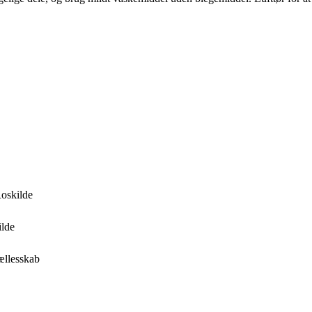
Roskilde
ilde
fællesskab